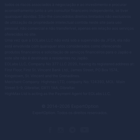
todos os riscos associados à negociação e ao investimento e procurar
aconselhamento junto a um consultor financeiro independente, se tiver
quaisquer dúvidas. São-lhe concedidos direitos limitados não exclusivos
de utilização da propriedade intelectual contida neste site para uso
pessoal, não comercial e não transferível, apenas em relação aos serviços
oferecidos no site.
Uma vez que a EOLabs LLC não está sob a supervisão da JFSA, ela não
está envolvida com quaisquer atos considerados como oferecendo
produtos financeiros e solicitação de serviços financeiros para o Japão e
este site não é destinado a residentes no Japão.
EOLabs LLC, Company No 377 LLC 2020, having its registered address at:
First Floor, First St. Vincent Bank Ltd., James Street, PO Box 1574,
Kingstown, St. Vincent and the Grenadines.
Merchant Company: Highmax LTD, company No: 124393, MOL: Main
Street 5-9, Gibraltar, GX11 1AA, Gibraltar.
HighMax Ltd is acting as the Payment Agent for EOLabs LLC.
© 2014–
2026
ExpertOption
ExpertOption
. Todos os direitos reservados.